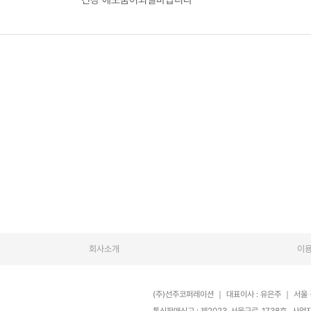
회사소개
이
(주)선주코퍼레이션
｜
대표이사 : 유은주
｜
서울 
통신판매신고 : 제2023-서울구로-1738호
사업