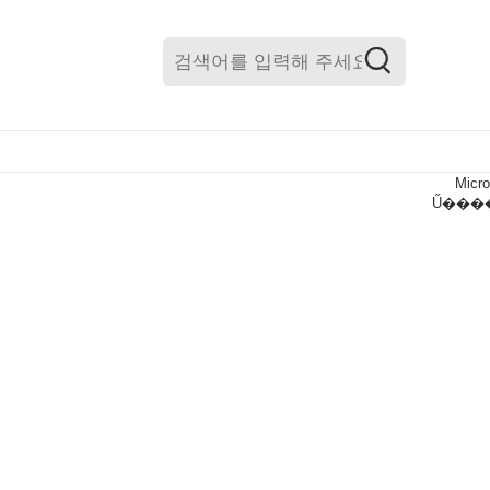
Micro
Ű����