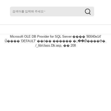
Microsoft OLE DB Provider for SQL Server
���� '80040e14'
Ű���� 'DEFAULT' ��ó�� ������ �߸��Ǿ����ϴ�.
/_lib/class.Db.asp
, �� 208